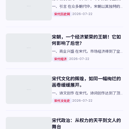
一、引言 在众多朝代中，宋朝以其独特的
文化魅力和深远的历史影响著称。宋代历史
2026-07-22
宋代历史网
网便是一个深入了解这一时期的绝佳平台。
二、网状结构与内容丰富…
宋朝，一个经济繁荣的王朝！它如
何影响了后世？
一、商业兴盛 在宋代，市场经济得到了空
前的发展。城市中商铺林立，市场热闹非
2026-07-22
宋代经济
凡。商人不仅活跃于国内各地，还远涉海外
进行贸易。这与前代相比有了…
宋代文化的辉煌，如同一幅绚烂的
画卷缓缓展开。
一、诗文创作 在宋代，诗词创作达到了顶
峰。苏轼、辛弃疾等人的作品流传至今，成
2026-07-22
宋代文化史
为后世学习模仿的对象。苏轼的“明月几时
有，把酒问青天”不仅是文…
宋代政治：从权力的天平到文人的
舞台