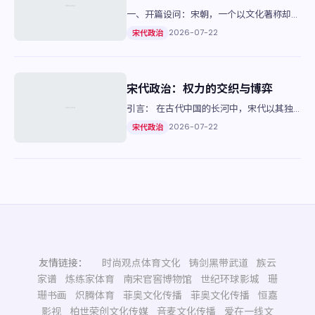
一、开篇设问：宋朝，一个以文化著称却也
有其独特政治生态的朝代。它与唐朝有何不
2026-07-22
宋代政治
同？让我们一起揭开它的神秘面纱。 二、
对比分析：权力天平 1…
宋代政治：权力的交织与博弈
引言： 在古代中国的长河中，宋代以其独
特的政治体制和文化繁荣闻名于世。了解这
2026-07-22
宋代政治
一时期的政坛风云，可以帮助我们更好地理
解中国历史的发展脉络。 …
友情链接：
时尚观点体育文化
铸剑黑带武道
族云
家谱
炼练家体育
南宋官窖博物馆
世纪环球影城
珊
珊书画
炽腾体育
菲奥文化传播
菲奥文化传播
恒嘉
影视
柏世荣创文化传媒
音麦文化传播
爱在一线文