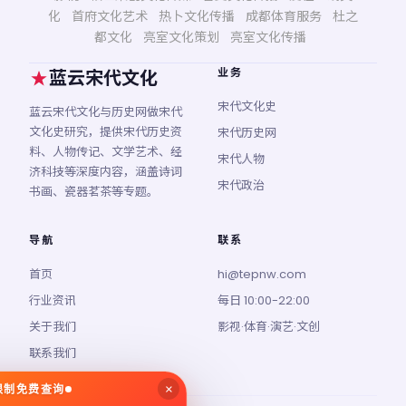
化
首府文化艺术
热卜文化传播
成都体育服务
杜之
都文化
亮室文化策划
亮室文化传播
业务
蓝云宋代文化
宋代文化史
蓝云宋代文化与历史网做宋代
文化史研究，提供宋代历史资
宋代历史网
料、人物传记、文学艺术、经
宋代人物
济科技等深度内容，涵盖诗词
宋代政治
书画、瓷器茗茶等专题。
导航
联系
首页
hi@tepnw.com
行业资讯
每日 10:00-22:00
关于我们
影视·体育·演艺·文创
联系我们
×
无限制免费查询